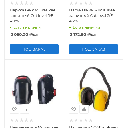
Нарукавник Milwaukee
Нарукавник Milwaukee
защитный Cut level 5/E
защитный Cut level 5/E
40см
45см
Есть в наличии
Есть в наличии
2 050.20
₽
/шт
2 172.60
₽
/шт
ПОД ЗАКАЗ
ПОД ЗАКАЗ
Наколенники Milwaukee
Наушники СОМЗ-1 Ягуар