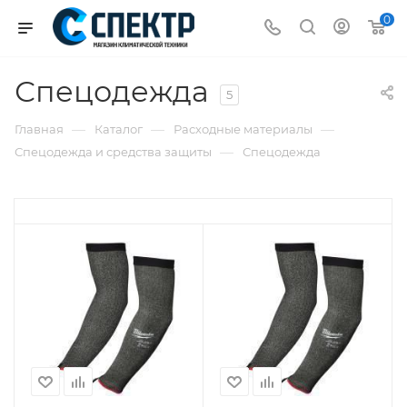
0
Спецодежда
5
—
—
—
Главная
Каталог
Расходные материалы
—
Спецодежда и средства защиты
Спецодежда