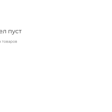
ел пуст
х товаров