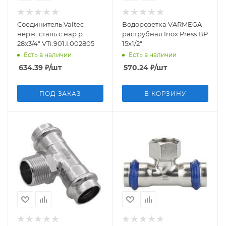
Соединитель Valtec
Водорозетка VARMEGA
нерж. сталь с нар.р.
раструбная Inox Press ВР
28х3/4" VTi.901.I.002805
15x1/2"
Есть в наличии
Есть в наличии
634.39
₽
/шт
570.24
₽
/шт
ПОД ЗАКАЗ
В КОРЗИНУ