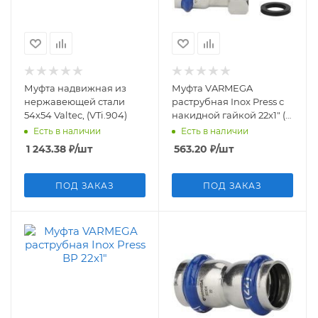
Муфта надвижная из
Муфта VARMEGA
нержавеющей стали
раструбная Inox Press с
54х54 Valtec, (VTi.904)
накидной гайкой 22x1" (5)
VM709002206
Есть в наличии
Есть в наличии
1 243.38
₽
/шт
563.20
₽
/шт
ПОД ЗАКАЗ
ПОД ЗАКАЗ