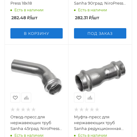
Press 18x18
Sanha 90град. NiroPress
316L ВПр-ВПр, 15
Есть в наличии
Есть в наличии
282.48
₽
/шт
282.31
₽
/шт
В КОРЗИНУ
ПОД ЗАКАЗ
Отвод-пресс для
Муфта-пресс для
нержавеющих труб
нержавеющих труб
Sanha 45град. NiroPress
Sanha редукционнная
316L ВПр-НПр, 54
NiroPress 316L ВПр-ВПр,
Есть в наличии
Есть в наличии