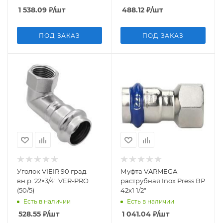
18x15
1 538.09
₽
/шт
488.12
₽
/шт
ПОД ЗАКАЗ
ПОД ЗАКАЗ
Уголок VIEIR 90 град.
Муфта VARMEGA
вн.р. 22×3/4" VER-PRO
раструбная Inox Press ВР
(50/5)
42x1 1/2"
Есть в наличии
Есть в наличии
528.55
₽
/шт
1 041.04
₽
/шт