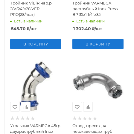
Тройник ViEiR нар.р.
Тройник VARMEGA
28×3/4"×28 VER-
раструбный Inox Press
PRO(28/4шт)
ВР 35x1 1/4"x35
Есть в наличии
Есть в наличии
545.70
₽
/шт
1 302.40
₽
/шт
В КОРЗИНУ
В КОРЗИНУ
Угольник VARMEGA 45гр.
Отвод-пресс для
двухраструбный Inox
нержавеющих труб