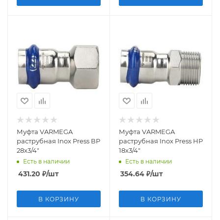
Муфта VARMEGA
Муфта VARMEGA
раструбная Inox Press ВР
раструбная Inox Press НР
28x3/4"
18x3/4"
Есть в наличии
Есть в наличии
431.20
₽
/шт
354.64
₽
/шт
В КОРЗИНУ
В КОРЗИНУ