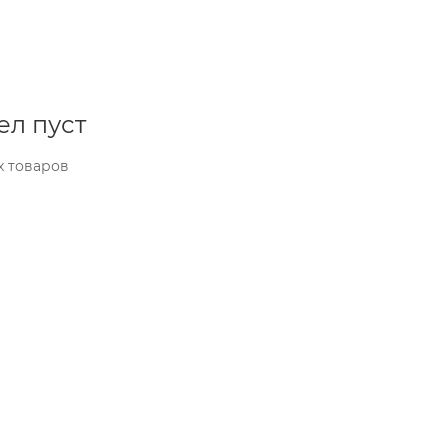
ел пуст
х товаров