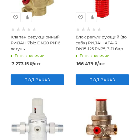
Клапан редукционный
Блок регулирующий (до
РИДАН 7biz DN20 PN16
себя) РИДАН AFA-R
латунь
DN15-125 PN25, 3-11 бар
Есть в наличии
Есть в наличии
7 273.15
₽
/шт
166 479
₽
/шт
ПОД ЗАКАЗ
ПОД ЗАКАЗ