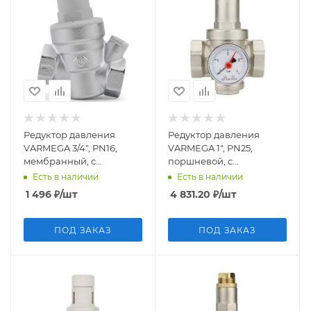
Редуктор давления
Редуктор давления
VARMEGA 3/4", PN16,
VARMEGA 1", PN25,
мембранный, с
поршневой, с
присоединением к
присоединением к
Есть в наличии
Есть в наличии
манометру, VM12602
манометру, VM12703
1 496
₽
/шт
4 831.20
₽
/шт
ПОД ЗАКАЗ
ПОД ЗАКАЗ