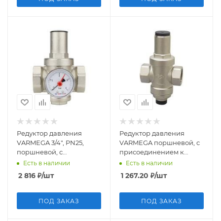
Редуктор давления
Редуктор давления
VARMEGA 3/4", PN25,
VARMEGA поршневой, с
поршневой, с
присоединением к
присоединением к
манометру VM12501, 1/2",
Есть в наличии
Есть в наличии
манометру, VM12702
PN16
2 816
₽
/шт
1 267.20
₽
/шт
ПОД ЗАКАЗ
ПОД ЗАКАЗ