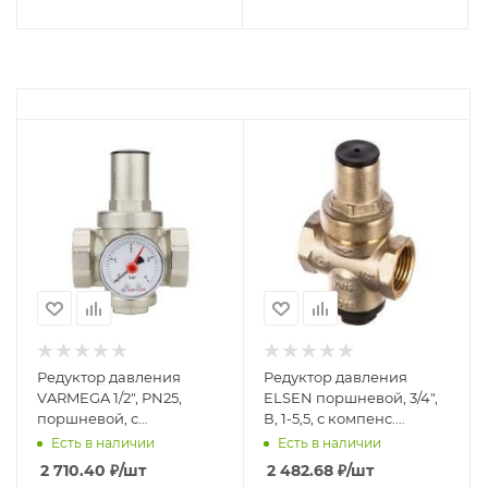
Редуктор давления
Редуктор давления
VARMEGA 1/2", PN25,
ELSEN поршневой, 3/4",
поршневой, с
В, 1-5,5, с компенс.
присоединением к
седлом
Есть в наличии
Есть в наличии
манометру, VM12701
2 710.40
₽
/шт
2 482.68
₽
/шт