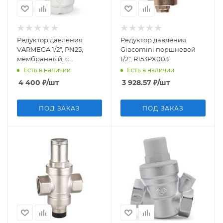
Редуктор давления
Редуктор давления
VARMEGA 1/2", PN25,
Giacomini поршневой
мембранный, с
1/2", R153PX003
разъемными
Есть в наличии
Есть в наличии
соединениями, VM12901
4 400
₽
/шт
3 928.57
₽
/шт
ПОД ЗАКАЗ
ПОД ЗАКАЗ