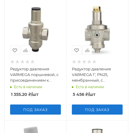
Редуктор давления
Редуктор давления
VARMEGA поршневой, с
VARMEGA 1", PN25,
присоединением к
мембранный, с
манометру VM12502, 3/4",
присоединением к
Есть в наличии
Есть в наличии
PN16
манометру, VM12803
1 355.20
₽
/шт
5 456
₽
/шт
ПОД ЗАКАЗ
ПОД ЗАКАЗ