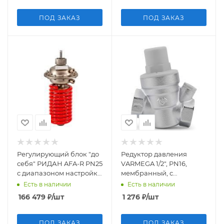
ПОД ЗАКАЗ
ПОД ЗАКАЗ
Регулирующий блок "до
Редуктор давления
себя" РИДАН AFA-R PN25
VARMEGA 1/2", PN16,
с диапазоном настройки
мембранный, с
1.0-5.0 бар, 80 см2
присоединением к
Есть в наличии
Есть в наличии
манометру, VM12601
166 479
₽
/шт
1 276
₽
/шт
ПОД ЗАКАЗ
ПОД ЗАКАЗ