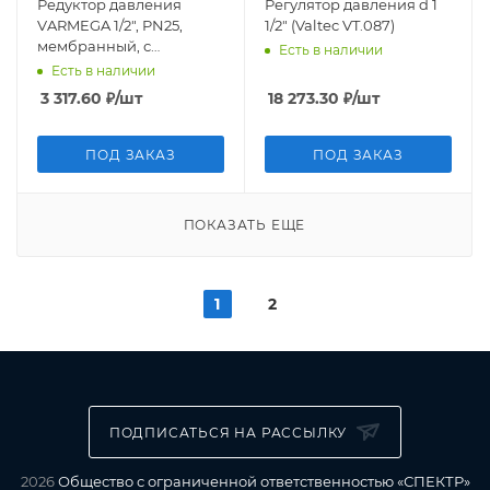
Редуктор давления
Регулятор давления d 1
VARMEGA 1/2", PN25,
1/2" (Valtec VT.087)
мембранный, с
Есть в наличии
присоединением к
Есть в наличии
манометру, VM12801
3 317.60
₽
/шт
18 273.30
₽
/шт
ПОД ЗАКАЗ
ПОД ЗАКАЗ
ПОКАЗАТЬ ЕЩЕ
1
2
ПОДПИСАТЬСЯ НА РАССЫЛКУ
2026
Общество с ограниченной ответственностью «СПЕКТР»