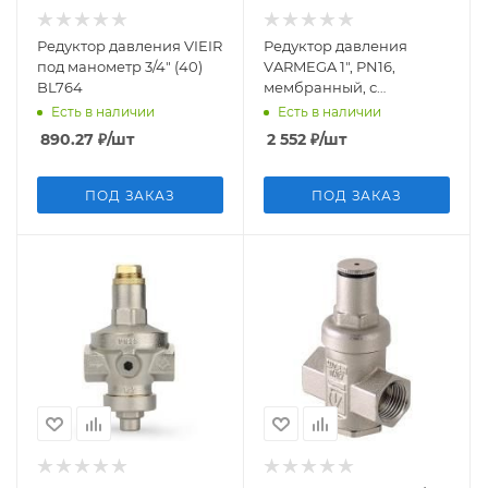
Редуктор давления VIEIR
Редуктор давления
под манометр 3/4" (40)
VARMEGA 1", PN16,
BL764
мембранный, с
присоединением к
Есть в наличии
Есть в наличии
манометру, VM12603
890.27
₽
/шт
2 552
₽
/шт
ПОД ЗАКАЗ
ПОД ЗАКАЗ