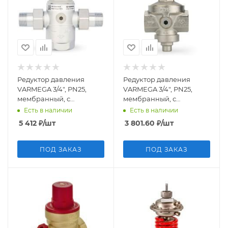
Редуктор давления
Редуктор давления
VARMEGA 3/4", PN25,
VARMEGA 3/4", PN25,
мембранный, с
мембранный, с
разъемными
присоединением к
Есть в наличии
Есть в наличии
соединениями, VM12902
манометру, VM12802
5 412
₽
/шт
3 801.60
₽
/шт
ПОД ЗАКАЗ
ПОД ЗАКАЗ