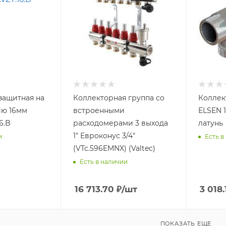
 защитная на
Коллекторная группа со
Коллек
ию 16мм
встроенными
ELSEN 1
6.B
расходомерами 3 выхода
латунь
1" Евроконус 3/4"
и
Есть в
(VTc.596EMNX) (Valtec)
Есть в наличии
16 713.70
₽
/шт
3 018.
ПОКАЗАТЬ ЕЩЕ