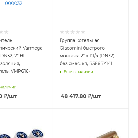
итель
Группа котельная
лический Varmega
Giacomini быстрого
 DN32, 2" НГ,
монтажа 2" x 1"1/4 (DN32) -
золяция,
без смес. кл, R586RY141
таль, VMPG16-
Есть в наличии
 наличии
0
₽
/шт
48 417.80
₽
/шт