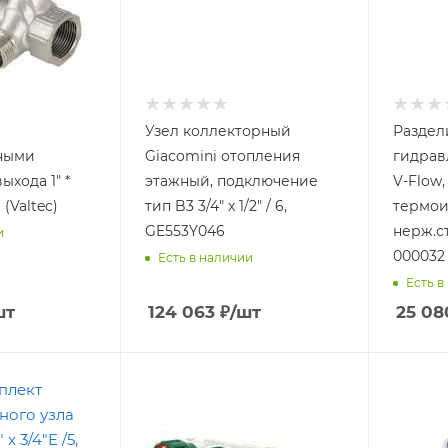
Узел коллекторный
Раздел
ными
Giacomini отопления
гидрав
ыхода 1" *
этажный, подключение
V-Flow,
 (Valtec)
тип B3 3/4" x 1/2" / 6,
термои
GE553Y046
нерж.с
и
000032
Есть в наличии
Есть в
шт
124 063
₽
/шт
25 08