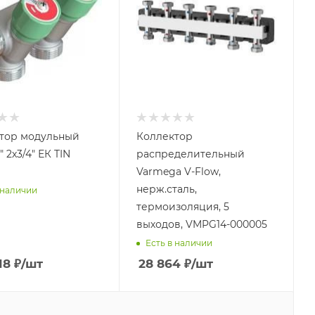
тор модульный
Коллектор
" 2х3/4" ЕК TIN
распределительный
Varmega V-Flow,
нерж.сталь,
 наличии
термоизоляция, 5
выходов, VMPG14-000005
Есть в наличии
18
₽
/шт
28 864
₽
/шт