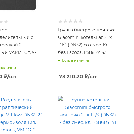
тор
Группа быстрого монтажа
делительный с
Giacomini котельная 2" x
трелкой 2-
1"1/4 (DN32) со смес. Кл.,
ный VARMEGA V-
без насоса, R586RY143
Есть в наличии
 наличии
0
₽
/шт
73 210.20
₽
/шт