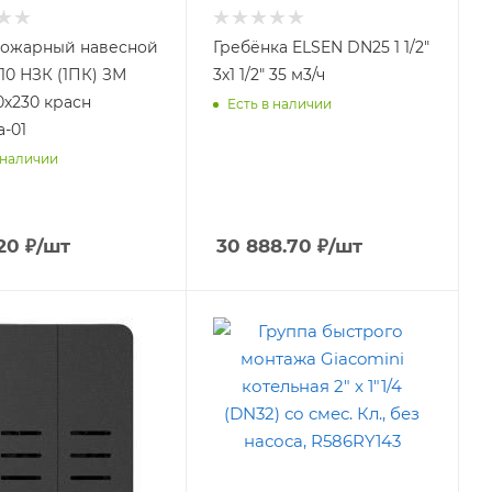
ожарный навесной
Гребёнка ELSEN DN25 1 1/2"
10 НЗК (1ПК) ЗМ
3х1 1/2" 35 м3/ч
0х230 красн
Есть в наличии
а-01
 наличии
.20
₽
/шт
30 888.70
₽
/шт