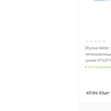
Втулка Valtec
теплоизоляц
синяя VT.VZT.1
Есть в наличи
47.94
₽
/шт