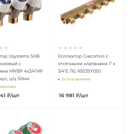
тор Usystems SHB
Коллектор Giacomini с
онзовый с
отсечными клапанами 1" x
ями НР/ВР 4x3/4"НР
3/4"E /10, R553SY050
нус, ц/ц 50мм
Есть в наличии
 наличии
.41
₽
/шт
16 981
₽
/шт