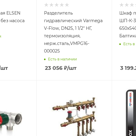
ная ELSEN
Разделитель
Шкаф п
 без насоса
гидравлический Varmega
ШП-К-3
V-Flow, DN25, 1 1/2" НГ,
650х54
термоизоляция,
Балтик
и
нерж.сталь,VMPG16-
Есть в
000025
Есть в наличии
/шт
23 056
₽
/шт
3 199