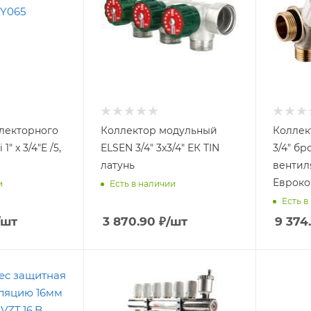
лекторного
Коллектор модульный
Коллек
1" x 3/4"E /5,
ELSEN 3/4" 3х3/4" ЕК TIN
3/4" бр
латунь
вентил
Евроко
и
Есть в наличии
Есть в
/шт
3 870.90
₽
/шт
9 374