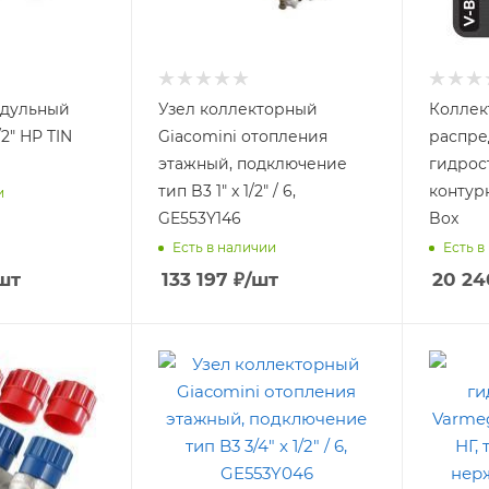
одульный
Узел коллекторный
Коллек
/2" НР TIN
Giacomini отопления
распре
этажный, подключение
гидрос
тип B3 1" x 1/2" / 6,
контур
и
GE553Y146
Box
Есть в наличии
Есть в
шт
133 197
₽
/шт
20 24