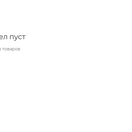
ел пуст
х товаров